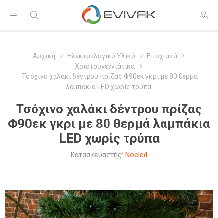
Αρχική
Ηλεκτρολογικό Υλικό
Εποχιακά
Χριστουγεννιάτικα
Τσόχινο χαλάκι δέντρου πρίζας Φ90εκ γκρι με 80 θερμά
λαμπάκια LED χωρίς τρύπα
Τσόχινο χαλάκι δέντρου πρίζας
Φ90εκ γκρι με 80 θερμά λαμπάκια
LED χωρίς τρύπα
Κατασκευαστής:
Noeled