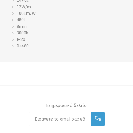
24Vdc
12W/m
100Lm/W
480L
8mm
3000K
IP20
Ra>80
Ενημερωτικό δελτίο