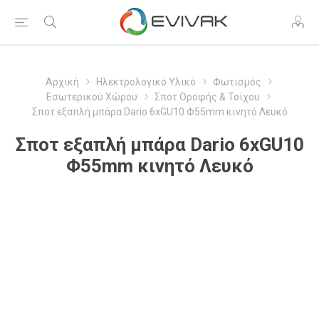
Αρχική
Ηλεκτρολογικό Υλικό
Φωτισμός
Εσωτερικού Χώρου
Σποτ Οροφής & Τοίχου
Σποτ εξαπλή μπάρα Dario 6xGU10 Φ55mm κινητό Λευκό
Σποτ εξαπλή μπάρα Dario 6xGU10
Φ55mm κινητό Λευκό