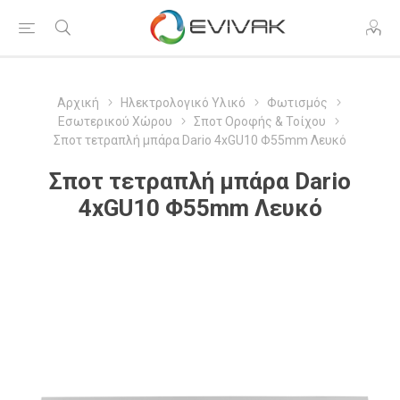
Αρχική
Ηλεκτρολογικό Υλικό
Φωτισμός
Εσωτερικού Χώρου
Σποτ Οροφής & Τοίχου
Σποτ τετραπλή μπάρα Dario 4xGU10 Φ55mm Λευκό
Σποτ τετραπλή μπάρα Dario
4xGU10 Φ55mm Λευκό