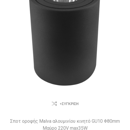
+ΣΎΓΚΡΙΣΗ
Σποτ οροφής Malva αλουμινίου κινητό GU10 Φ80mm
Μαύρο 220V max35W