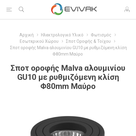
Αρχική
Ηλεκτρολογικό Υλικό
Φωτισμός
Εσωτερικού Χώρου
Σποτ Οροφής & Τοίχου
Σποτ οροφής Malva αλουμινίου GU10 με ρυθμιζόμενη κλίση
Φ80mm Μαύρο
Σποτ οροφής Malva αλουμινίου
GU10 με ρυθμιζόμενη κλίση
Φ80mm Μαύρο