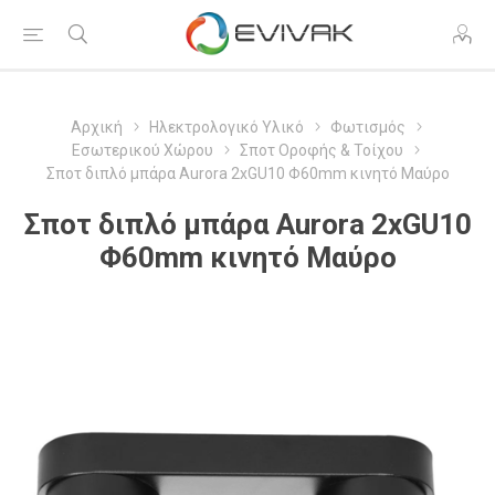
Αρχική
Ηλεκτρολογικό Υλικό
Φωτισμός
Εσωτερικού Χώρου
Σποτ Οροφής & Τοίχου
Σποτ διπλό μπάρα Aurora 2xGU10 Φ60mm κινητό Μαύρο
Σποτ διπλό μπάρα Aurora 2xGU10
Φ60mm κινητό Μαύρο