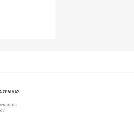
Α ΣΕΛΊΔΑΣ
ύγκρισης
ων