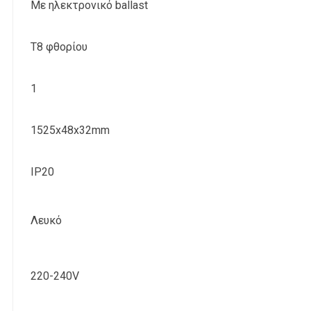
Με ηλεκτρονικό ballast
Τ8 φθορίου
1
1525x48x32mm
IP20
Λευκό
220-240V