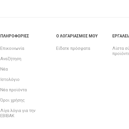
ΠΛΗΡΟΦΟΡΊΕΣ
Ο ΛΟΓΑΡΙΑΣΜΌΣ ΜΟΥ
ΕΡΓΑΛΕΊ
Επικοινωνία
Είδατε πρόσφατα
Λίστα σ
προϊόντ
Αναζήτηση
Νέα
Ιστολόγιο
Νέα προϊόντα
Όροι χρήσης
Λίγα λόγια για την
ΕΒΙΒΑΚ