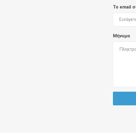
Το email 
Μήνυμα