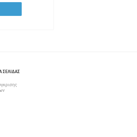
Α ΣΕΛΊΔΑΣ
ύγκρισης
ων