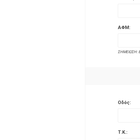
ΑΦΜ:
ΣΗΜΕΙΩΣΗ: Ε
Οδός:
Τ.Κ.: