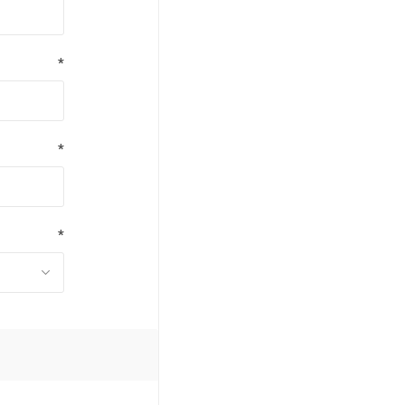
*
*
*