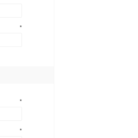
*
*
*