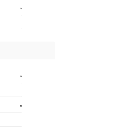
*
*
*