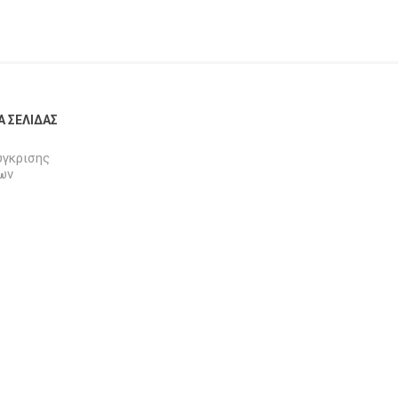
Α ΣΕΛΊΔΑΣ
ύγκρισης
ων