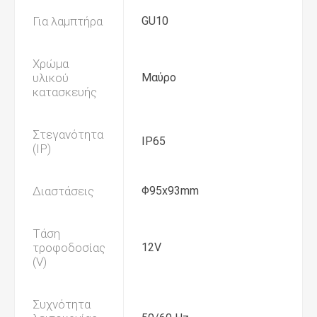
Για λαμπτήρα
GU10
Χρώμα
υλικού
Μαύρο
κατασκευής
Στεγανότητα
IP65
(IP)
Διαστάσεις
Φ95x93mm
Τάση
τροφοδοσίας
12V
(V)
Συχνότητα