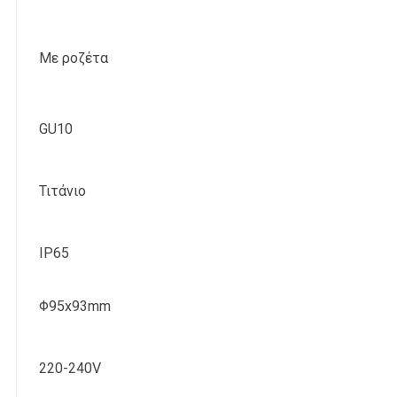
Με ροζέτα
GU10
Τιτάνιο
IP65
Φ95x93mm
220-240V