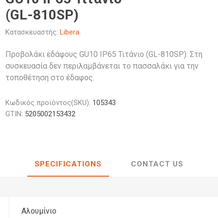
κά Φθορίου
έζιοι
Φανάρια
Λαμπτήρες
LED
Διάφορα Αξεσουάρ Μελαμίνης
κά Κουζίνας LED
ς
Προβολείς
Προβολείς
(GL-810SP)
Κολωνάκια
Λαμπτήρες
Διακοσμητικός Φωτισμός
κά Γραφείου LED
κά Γραφείου
Φωτιστικά
Φωτιστικά 
LED
Κατασκευαστής:
Libera
διοι
Κρεμαστά
Ιστών
κά Νυκτός LED
οφής & Τοίχου
Καμπάνες 
οι
Προβολάκια Εδάφους
Προβολάκι εδάφους GU10 IP65 Τιτάνιο (GL-810SP). Στη
 Σποτ
Σκαφάκια L
συσκευασία δεν περιλαμβάνεται το πασσαλάκι για την
ι
Tubes & Κυκλικές
Άλλα
Filament
ιέρες
Γραμμικά φ
τοποθέτηση στο έδαφος.
Φωτιστικά 
Κωδικός προϊόντος(SKU):
105343
GTIN:
5205002153432
SPECIFICATIONS
CONTACT US
Αλουμίνιο