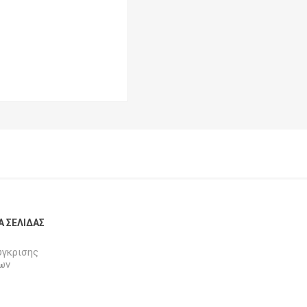
Α ΣΕΛΊΔΑΣ
ύγκρισης
ων