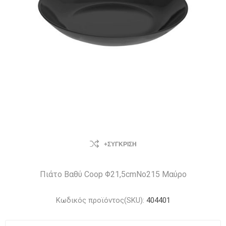
+ΣΎΓΚΡΙΣΗ
Πιάτο Βαθύ Coop Φ21,5cmΝο215 Μαύρο
Κωδικός προϊόντος(SKU):
404401