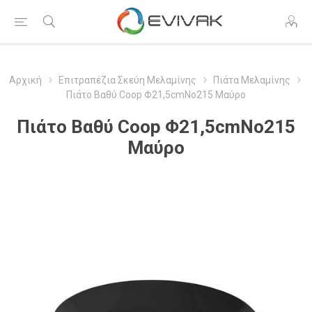
Αρχική
Επιτραπέζια Σκεύη Μελαμίνης
Πιάτα Μελαμίνης
Πιάτο Βαθύ Coop Φ21,5cmΝο215 Μαύρο
Πιάτο Βαθύ Coop Φ21,5cmΝο215
Μαύρο