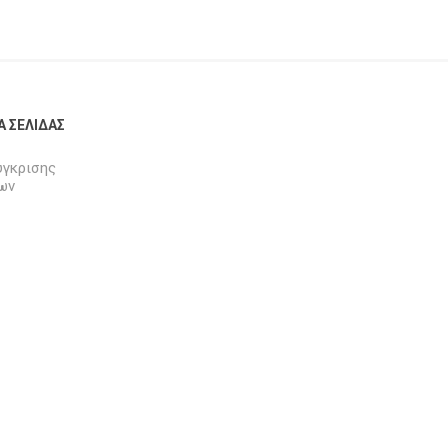
Α ΣΕΛΊΔΑΣ
ύγκρισης
ων