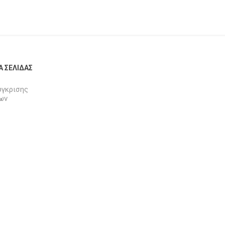
Α ΣΕΛΊΔΑΣ
ύγκρισης
ων