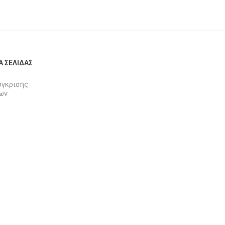
Α ΣΕΛΊΔΑΣ
ύγκρισης
ων