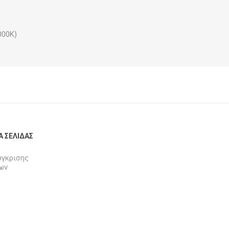
000Κ)
Α ΣΕΛΊΔΑΣ
ύγκρισης
ων