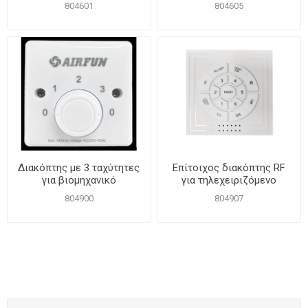
804601
804605
Διακόπτης με 3 ταχύτητες
Επίτοιχος διακόπτης RF
για βιομηχανικό
για τηλεχειριζόμενο
ανεμιστήρα οροφής λευκό
ανεμιστήρα οροφής
804900
804907
ή μαύρο