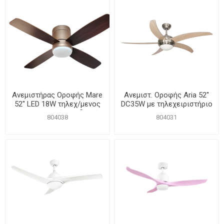
Ανεμιστήρας Οροφής Mare
Ανεμιστ. Οροφής Aria 52''
52'' LED 18W τηλεχ/μενος
DC35W με τηλεχειριστήριο
Rose Gold ιστός με διπλής
LED18W
804038
804031
όψεως φτερά