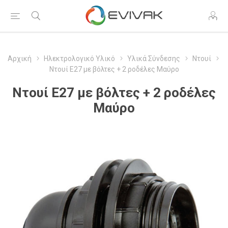
Αρχική
Ηλεκτρολογικό Υλικό
Υλικά Σύνδεσης
Ντουί
Ντουί Ε27 με βόλτες + 2 ροδέλες Μαύρο
Ντουί Ε27 με βόλτες + 2 ροδέλες
Μαύρο