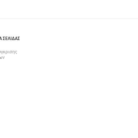
Α ΣΕΛΊΔΑΣ
ύγκρισης
ων