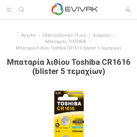
Αρχική
Ηλεκτρολογικό Υλικό
Διάφορα
Μπαταρίες TOSHIBA
Μπαταρία λιθίου Toshiba CR1616 (blister 5 τεμαχίων)
Μπαταρία λιθίου Toshiba CR1616
(blister 5 τεμαχίων)