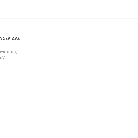
Α ΣΕΛΊΔΑΣ
ύγκρισης
ων