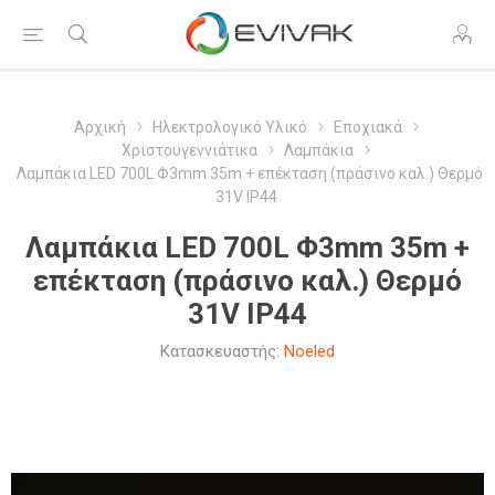
Αρχική
Ηλεκτρολογικό Υλικό
Εποχιακά
Χριστουγεννιάτικα
Λαμπάκια
Λαμπάκια LED 700L Φ3mm 35m + επέκταση (πράσινο καλ.) Θερμό
31V IP44
Λαμπάκια LED 700L Φ3mm 35m +
επέκταση (πράσινο καλ.) Θερμό
31V IP44
Κατασκευαστής:
Noeled