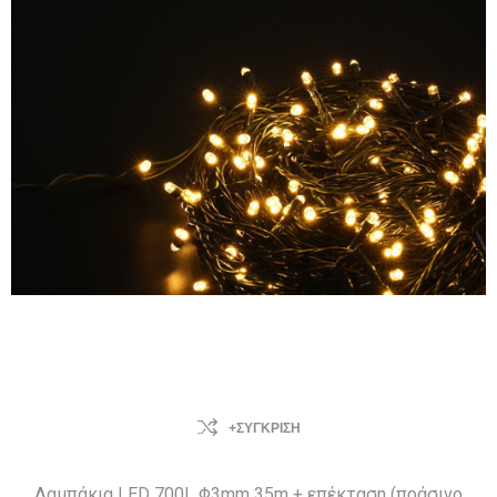
+ΣΎΓΚΡΙΣΗ
Λαμπάκια LED 700L Φ3mm 35m + επέκταση (πράσινο