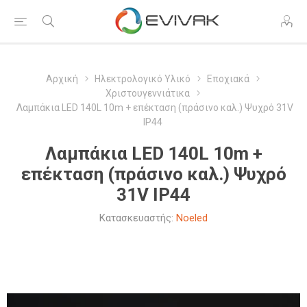
Αρχική
Ηλεκτρολογικό Υλικό
Εποχιακά
Χριστουγεννιάτικα
Λαμπάκια LED 140L 10m + επέκταση (πράσινο καλ.) Ψυχρό 31V
IP44
Λαμπάκια LED 140L 10m +
επέκταση (πράσινο καλ.) Ψυχρό
31V IP44
Κατασκευαστής:
Noeled