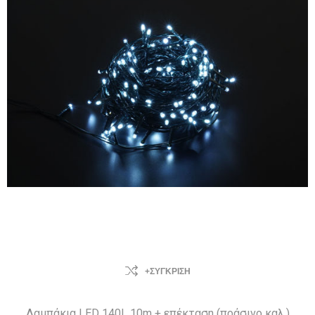
+ΣΎΓΚΡΙΣΗ
Λαμπάκια LED 140L 10m + επέκταση (πράσινο καλ.)