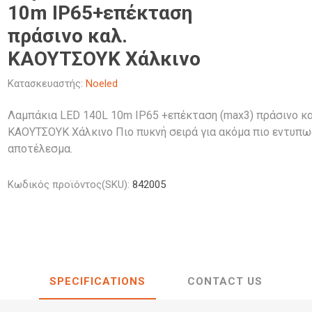
κά Φθορίου
έζιοι
Φανάρια
Λαμπτήρες
LED
Διάφορα Αξεσουάρ Μελαμίνης
10m IP65+επέκταση
κά Κουζίνας LED
ς
Προβολείς
Προβολείς
Κολωνάκια
Λαμπτήρες
Διακοσμητικός Φωτισμός
πράσινο καλ.
κά Γραφείου LED
κά Γραφείου
Φωτιστικά
Φωτιστικά 
LED
διοι
Κρεμαστά
Ιστών
ΚΑΟΥΤΣΟΥΚ Χάλκινο
κά Νυκτός LED
οφής & Τοίχου
Καμπάνες 
οι
Προβολάκια Εδάφους
 Σποτ
Σκαφάκια L
Κατασκευαστής:
Noeled
ι
Tubes & Κυκλικές
Άλλα
Filament
ιέρες
Γραμμικά φ
Λαμπάκια LED 140L 10m IP65 +επέκταση (max3) πράσινο κα
Φωτιστικά 
ΚΑΟΥΤΣΟΥΚ Χάλκινο Πιο πυκνή σειρά για ακόμα πιο εντυπ
αποτέλεσμα.
Κωδικός προϊόντος(SKU):
842005
SPECIFICATIONS
CONTACT US