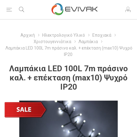
Αρχική
Ηλεκτρολογικό Υλικό
Εποχιακά
Χριστουγεννιάτικα
Λαμπάκια
Λαμπάκια LED 100L 7m πράσινο καλ. + επέκταση (max10) Ψυχρό
IP20
Λαμπάκια LED 100L 7m πράσινο
καλ. + επέκταση (max10) Ψυχρό
IP20