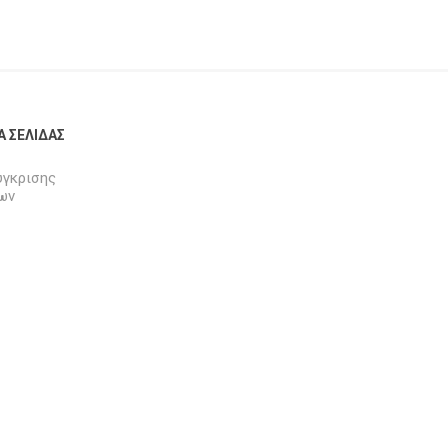
Α ΣΕΛΊΔΑΣ
ύγκρισης
ων