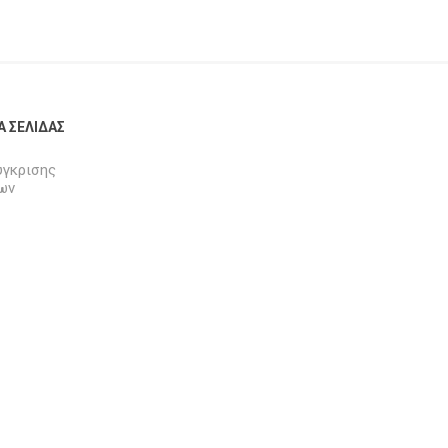
Α ΣΕΛΊΔΑΣ
ύγκρισης
ων