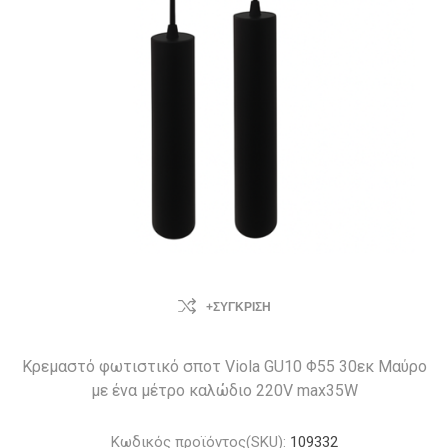
+ΣΎΓΚΡΙΣΗ
Κρεμαστό φωτιστικό σποτ Viola GU10 Φ55 30εκ Μαύρο
με ένα μέτρο καλώδιο 220V max35W
Κωδικός προϊόντος(SKU):
109332