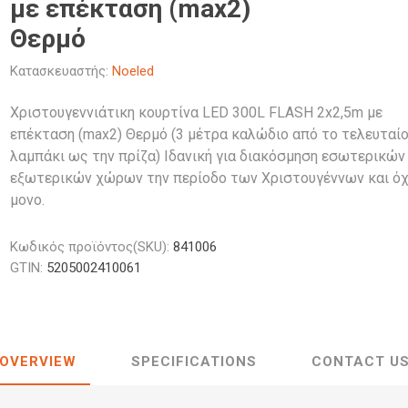
με επέκταση (max2)
κά Φθορίου
έζιοι
Φανάρια
Λαμπτήρες
LED
Διάφορα Αξεσουάρ Μελαμίνης
κά Κουζίνας LED
ς
Προβολείς
Προβολείς
Θερμό
Κολωνάκια
Λαμπτήρες
Διακοσμητικός Φωτισμός
κά Γραφείου LED
κά Γραφείου
Φωτιστικά
Φωτιστικά 
LED
διοι
Κρεμαστά
Ιστών
Κατασκευαστής:
Noeled
κά Νυκτός LED
οφής & Τοίχου
Καμπάνες 
οι
Προβολάκια Εδάφους
 Σποτ
Σκαφάκια L
Χριστουγεννιάτικη κουρτίνα LED 300L FLASH 2x2,5m με
ι
Tubes & Κυκλικές
Άλλα
Filament
επέκταση (max2) Θερμό (3 μέτρα καλώδιο από το τελευταί
ιέρες
Γραμμικά φ
λαμπάκι ως την πρίζα) Ιδανική για διακόσμηση εσωτερικών
Φωτιστικά 
εξωτερικών χώρων την περίοδο των Χριστουγέννων και όχ
μονο.
Κωδικός προϊόντος(SKU):
841006
GTIN:
5205002410061
OVERVIEW
SPECIFICATIONS
CONTACT U