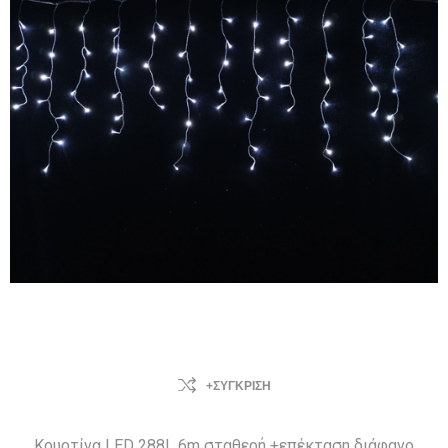
+ΣΎΓΚΡΙΣΗ
Κουρτίνα LED 288L 6m σταθερή +επέκταση διάφανο