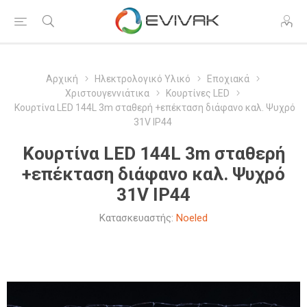
Αρχική
Ηλεκτρολογικό Υλικό
Εποχιακά
Χριστουγεννιάτικα
Κουρτίνες LED
Κουρτίνα LED 144L 3m σταθερή +επέκταση διάφανο καλ. Ψυχρό
31V IP44
Κουρτίνα LED 144L 3m σταθερή
+επέκταση διάφανο καλ. Ψυχρό
31V IP44
Κατασκευαστής:
Noeled