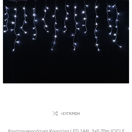
+ΣΎΓΚΡΙΣΗ
Χριστουγεννιάτικη Κουρτίνα LED 144L 3x0,70m ICICLE