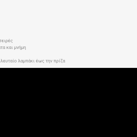
σειρές
ατα και μνήμη
λευταίο λαμπάκι έως την πρίζα