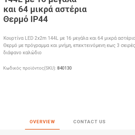
κά Φθορίου
έζιοι
Φανάρια
Λαμπτήρες
LED
Διάφορα Αξεσουάρ Μελαμίνης
κά Κουζίνας LED
ς
Προβολείς
Προβολείς
και 64 μικρά αστέρια
Κολωνάκια
Λαμπτήρες
Διακοσμητικός Φωτισμός
κά Γραφείου LED
κά Γραφείου
Φωτιστικά
Φωτιστικά 
Θερμό IP44
LED
διοι
Κρεμαστά
Ιστών
κά Νυκτός LED
οφής & Τοίχου
Καμπάνες 
οι
Προβολάκια Εδάφους
 Σποτ
Σκαφάκια L
Κουρτίνα LED 2x2m 144L με 16 μεγάλα και 64 μικρά αστέρι
ι
Tubes & Κυκλικές
Άλλα
Filament
ιέρες
Γραμμικά φ
Θερμό με πρόγραμμα και μνήμη, επεκτεινόμενη εως 3 σειρές
διάφανο καλώδιο
Φωτιστικά 
Κωδικός προϊόντος(SKU):
840130
OVERVIEW
CONTACT US