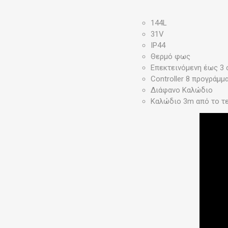
144L
31V
IP44
Θερμό φως
Επεκτεινόμενη έως 3 
Controller 8 προγράμμ
Διάφανο Καλώδιο
Καλώδιο 3m από το τε