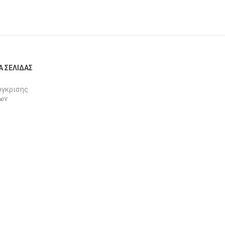
Α ΣΕΛΊΔΑΣ
ύγκρισης
ων