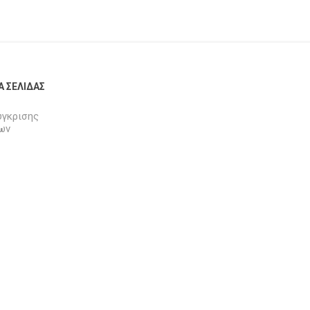
Α ΣΕΛΊΔΑΣ
ύγκρισης
ων