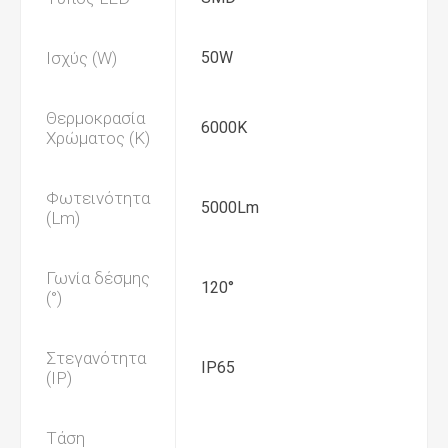
Ισχύς (W)
50W
Θερμοκρασία
6000Κ
Χρώματος (K)
Φωτεινότητα
5000Lm
(Lm)
Γωνία δέσμης
120°
(°)
Στεγανότητα
IP65
(IP)
Τάση