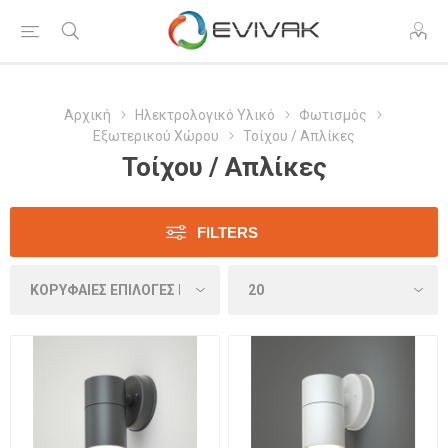
Αρχική
Ηλεκτρολογικό Υλικό
Φωτισμός
Εξωτερικού Χώρου
Τοίχου / Απλίκες
Τοίχου / Απλίκες
FILTERS