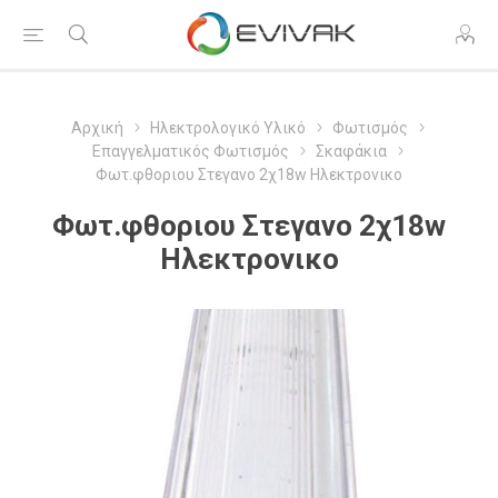
Αρχική
Ηλεκτρολογικό Υλικό
Φωτισμός
Επαγγελματικός Φωτισμός
Σκαφάκια
Φωτ.φθοριου Στεγανο 2χ18w Ηλεκτρονικο
Φωτ.φθοριου Στεγανο 2χ18w
Ηλεκτρονικο