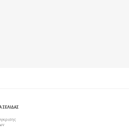
Α ΣΕΛΊΔΑΣ
ύγκρισης
ων