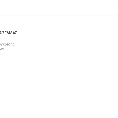
Α ΣΕΛΊΔΑΣ
ύγκρισης
ων