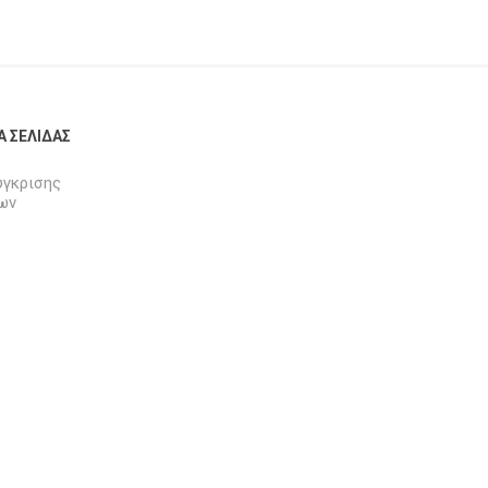
Α ΣΕΛΊΔΑΣ
ύγκρισης
ων