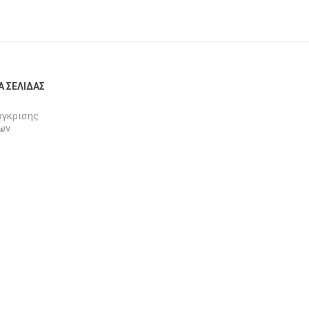
Α ΣΕΛΊΔΑΣ
ύγκρισης
ων