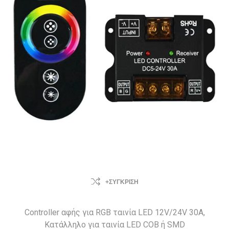
+ΣΎΓΚΡΙΣΗ
Controller αφής για RGB ταινία LED 12V/24V 30Α,
Κατάλληλο για ταινία LED COB ή SMD