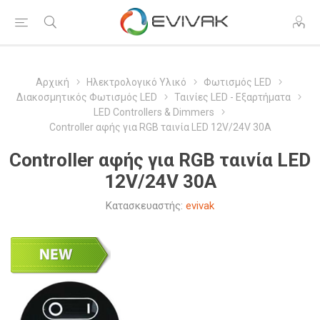
Αρχική
Ηλεκτρολογικό Υλικό
Φωτισμός LED
Διακοσμητικός Φωτισμός LED
Ταινίες LED - Εξαρτήματα
LED Controllers & Dimmers
Controller αφής για RGB ταινία LED 12V/24V 30Α
Controller αφής για RGB ταινία LED
12V/24V 30Α
Κατασκευαστής:
evivak