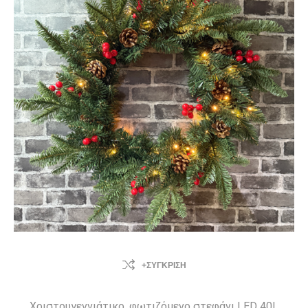
+ΣΎΓΚΡΙΣΗ
Χριστουγεννιάτικο, φωτιζόμενο στεφάνι LED 40L