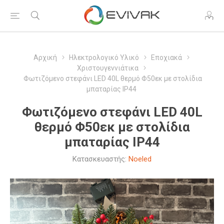
Αρχική
Ηλεκτρολογικό Υλικό
Εποχιακά
Χριστουγεννιάτικα
Φωτιζόμενο στεφάνι LED 40L θερμό Φ50εκ με στολίδια
μπαταρίας IP44
Φωτιζόμενο στεφάνι LED 40L
θερμό Φ50εκ με στολίδια
μπαταρίας IP44
Κατασκευαστής:
Noeled