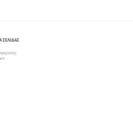
Α ΣΕΛΊΔΑΣ
ύγκρισης
ων