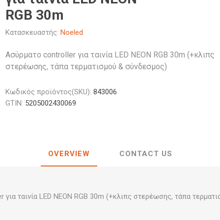
κά Φθορίου
έζιοι
Φανάρια
Λαμπτήρες
LED
Διάφορα Αξεσουάρ Μελαμίνης
κά Κουζίνας LED
ς
Προβολείς
Προβολείς
RGB 30m
Κολωνάκια
Λαμπτήρες
Διακοσμητικός Φωτισμός
κά Γραφείου LED
κά Γραφείου
Φωτιστικά
Φωτιστικά 
LED
Κατασκευαστής:
Noeled
διοι
Κρεμαστά
Ιστών
κά Νυκτός LED
οφής & Τοίχου
Καμπάνες 
οι
Προβολάκια Εδάφους
Ασύρματο controller για ταινία LED ΝΕΟΝ RGB 30m (+κλιπς
 Σποτ
Σκαφάκια L
στερέωσης, τάπα τερματισμού & σύνδεσμος)
ι
Tubes & Κυκλικές
Άλλα
Filament
ιέρες
Γραμμικά φ
Φωτιστικά 
Κωδικός προϊόντος(SKU):
843006
GTIN:
5205002430069
OVERVIEW
CONTACT US
er για ταινία LED ΝΕΟΝ RGB 30m (+κλιπς στερέωσης, τάπα τερματ