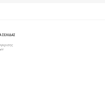
Α ΣΕΛΊΔΑΣ
ύγκρισης
ων