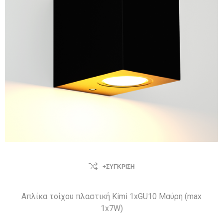
+ΣΎΓΚΡΙΣΗ
Απλίκα τοίχου πλαστική Kimi 1xGU10 Μαύρη (max
1x7W)