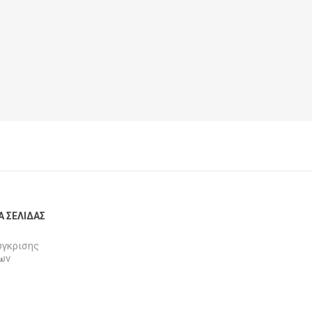
Α ΣΕΛΊΔΑΣ
ύγκρισης
ων